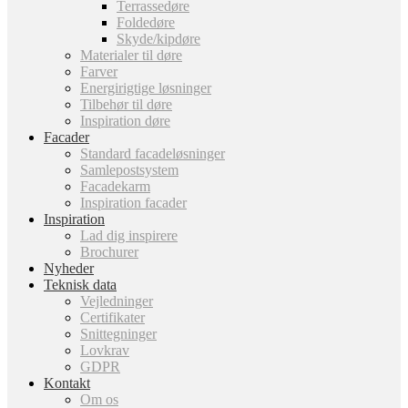
Terrassedøre
Foldedøre
Skyde/kipdøre
Materialer til døre
Farver
Energirigtige løsninger
Tilbehør til døre
Inspiration døre
Facader
Standard facadeløsninger
Samlepostsystem
Facadekarm
Inspiration facader
Inspiration
Lad dig inspirere
Brochurer
Nyheder
Teknisk data
Vejledninger
Certifikater
Snittegninger
Lovkrav
GDPR
Kontakt
Om os