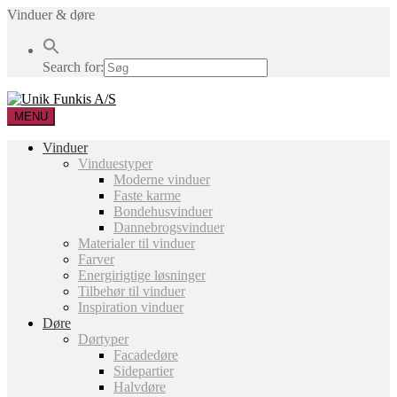
Vinduer & døre
Search for:
MENU
Vinduer
Vinduestyper
Moderne vinduer
Faste karme
Bondehusvinduer
Dannebrogsvinduer
Materialer til vinduer
Farver
Energirigtige løsninger
Tilbehør til vinduer
Inspiration vinduer
Døre
Dørtyper
Facadedøre
Sidepartier
Halvdøre