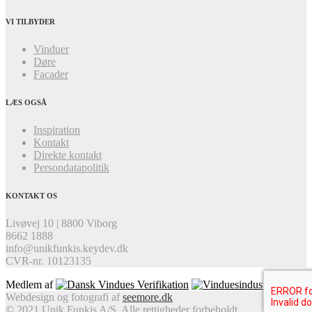
VI TILBYDER
Vinduer
Døre
Facader
LÆS OGSÅ
Inspiration
Kontakt
Direkte kontakt
Persondatapolitik
KONTAKT OS
Livøvej 10 | 8800 Viborg
8662 1888
info@unikfunkis.keydev.dk
CVR-nr.
10123135
Medlem af
Webdesign og fotografi af
seemore.dk
© 2021 Unik Funkis A/S. Alle rettigheder forbeholdt.