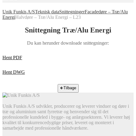
Unik Funkis A/S
Teknisk data
Snittegninger
Facadedøre – Træ/Alu
Energi
Halvdøre – Træ/Alu Energi – L23
Snittegning Træ/Alu Energi
Du kan herunder downloade snittegninger:
Hent PDF
Hent DWG
🡰
Tilbage
Unik Funkis A/S udvikler, producerer og leverer vinduer og døre i
træ og aluminium samt fyrretræ og henvender sig til det
professionelle kundeled i bygge- og anlægssektoren. Vi leverer høj
kvalitet til konkurrencedygtige priser, leveret og monteret i
samarbejde med professionelle håndværkere.