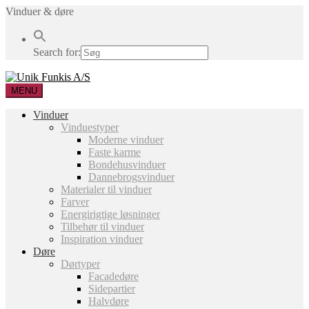
Vinduer & døre
Search for:
MENU
Vinduer
Vinduestyper
Moderne vinduer
Faste karme
Bondehusvinduer
Dannebrogsvinduer
Materialer til vinduer
Farver
Energirigtige løsninger
Tilbehør til vinduer
Inspiration vinduer
Døre
Dørtyper
Facadedøre
Sidepartier
Halvdøre