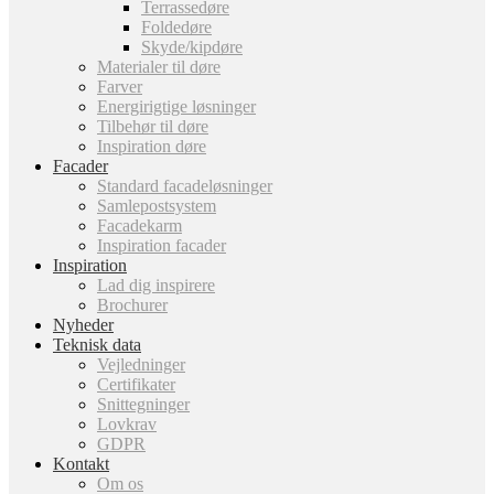
Terrassedøre
Foldedøre
Skyde/kipdøre
Materialer til døre
Farver
Energirigtige løsninger
Tilbehør til døre
Inspiration døre
Facader
Standard facadeløsninger
Samlepostsystem
Facadekarm
Inspiration facader
Inspiration
Lad dig inspirere
Brochurer
Nyheder
Teknisk data
Vejledninger
Certifikater
Snittegninger
Lovkrav
GDPR
Kontakt
Om os