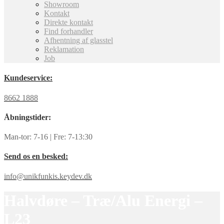
Showroom
Kontakt
Direkte kontakt
Find forhandler
Afhentning af glasstel
Reklamation
Job
Kundeservice:
8662 1888
Åbningstider:
Man-tor: 7-16 | Fre: 7-13:30
Send os en besked:
info@unikfunkis.keydev.dk
Halvdøre – Træ/Alu Energi –
L23